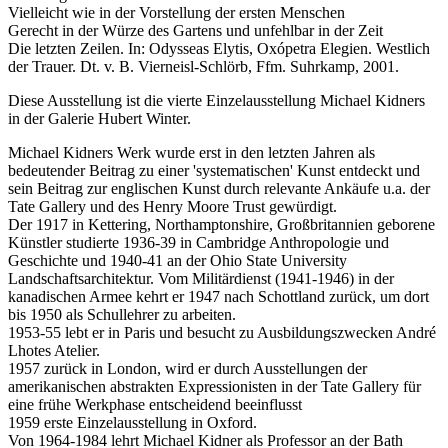
Vielleicht wie in der Vorstellung der ersten Menschen
Gerecht in der Würze des Gartens und unfehlbar in der Zeit
Die letzten Zeilen. In: Odysseas Elytis, Oxópetra Elegien. Westlich
der Trauer. Dt. v. B. Vierneisl-Schlörb, Ffm. Suhrkamp, 2001.
Diese Ausstellung ist die vierte Einzelausstellung Michael Kidners
in der Galerie Hubert Winter.
Michael Kidners Werk wurde erst in den letzten Jahren als
bedeutender Beitrag zu einer 'systematischen' Kunst entdeckt und
sein Beitrag zur englischen Kunst durch relevante Ankäufe u.a. der
Tate Gallery und des Henry Moore Trust gewürdigt.
Der 1917 in Kettering, Northamptonshire, Großbritannien geborene
Künstler studierte 1936-39 in Cambridge Anthropologie und
Geschichte und 1940-41 an der Ohio State University
Landschaftsarchitektur. Vom Militärdienst (1941-1946) in der
kanadischen Armee kehrt er 1947 nach Schottland zurück, um dort
bis 1950 als Schullehrer zu arbeiten.
1953-55 lebt er in Paris und besucht zu Ausbildungszwecken André
Lhotes Atelier.
1957 zurück in London, wird er durch Ausstellungen der
amerikanischen abstrakten Expressionisten in der Tate Gallery für
eine frühe Werkphase entscheidend beeinflusst
1959 erste Einzelausstellung in Oxford.
Von 1964-1984 lehrt Michael Kidner als Professor an der Bath