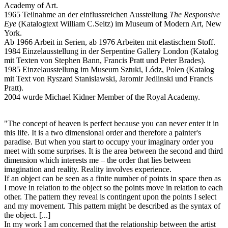
Academy of Art.
1965 Teilnahme an der einflussreichen Ausstellung
The Responsive
Eye
(Katalogtext William C.Seitz) im Museum of Modern Art, New
York.
Ab 1966 Arbeit in Serien, ab 1976 Arbeiten mit elastischem Stoff.
1984 Einzelausstellung in der Serpentine Gallery London (Katalog
mit Texten von Stephen Bann, Francis Pratt und Peter Brades).
1985 Einzelausstellung im Museum Sztuki, Lódz, Polen (Katalog
mit Text von Ryszard Stanislawski, Jaromir Jedlinski und Francis
Pratt).
2004 wurde Michael Kidner Member of the Royal Academy.
"The concept of heaven is perfect because you can never enter it in
this life. It is a two dimensional order and therefore a painter's
paradise. But when you start to occupy your imaginary order you
meet with some surprises. It is the area between the second and third
dimension which interests me – the order that lies between
imagination and reality. Reality involves experience.
If an object can be seen as a finite number of points in space then as
I move in relation to the object so the points move in relation to each
other. The pattern they reveal is contingent upon the points I select
and my movement. This pattern might be described as the syntax of
the object. [...]
In my work I am concerned that the relationship between the artist