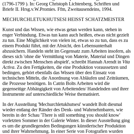
(1796-1799 ). In: Georg Christoph Lichtenberg, Schriften und
Briefe II. Hrsg.v.W.Promies. Ffm, Zweitausendeins, 1994.
MECHURCHLETUKHUTSESI HEISST SCHATZMEISTER
Kunst und das Wissen, wie etwas getan werden kann, stehen in
enger Verbindung. Etwas tun kann auch heißen, etwas nicht gezielt
zu tun. Eine Möglichkeit von vielen ist, etwas so zu tun, dass es zu
einem Produkt führt, mit der Absicht, den Lebensunterhalt
abzusichern. Handeln steht im Gegensatz zum Arbeiten insofern, als
dieses sich 'ohne die Vermittlung von Materie, Material und Dingen
direkt zwischen Menschen abspielt', schreibt Hannah Arendt in
Vita
Activa
. Zu den Fertigkeiten, die eine Produktion voraussetzen und
bedingen, gehört ebenfalls das Wissen über den Einsatz von
technischen Mitteln, die Anordnung von Abläufen und Zeiträumen,
die Prozesse benötigen. In Catrin Bolts Arbeiten wird die
gegenseitige Abhängigkeit von Arbeitenden/ Handelnden und ihrer
Instrumente auf unterschiedliche Weise thematisiert.
In der Ausstellung 'Mechurchletukhutsesi' wandelt Bolt diesmal
wieder entlang der Ränder des Denk- und Wahrnehmbaren, wie
bereits in der Schau 'There is still something you should know'
vorletzten Sommer in der Galerie Winter. In dieser Ausstellung ging
es um die grundlegenden Bedingungen künstlerischer Produktion
und ihrer Wahrnehmung. In einer Serie von Fotografien wurden