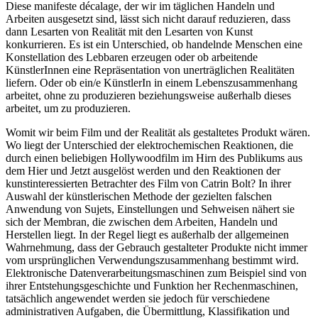
Diese manifeste décalage, der wir im täglichen Handeln und
Arbeiten ausgesetzt sind, lässt sich nicht darauf reduzieren, dass
dann Lesarten von Realität mit den Lesarten von Kunst
konkurrieren. Es ist ein Unterschied, ob handelnde Menschen eine
Konstellation des Lebbaren erzeugen oder ob arbeitende
KünstlerInnen eine Repräsentation von unerträglichen Realitäten
liefern. Oder ob ein/e KünstlerIn in einem Lebenszusammenhang
arbeitet, ohne zu produzieren beziehungsweise außerhalb dieses
arbeitet, um zu produzieren.
Womit wir beim Film und der Realität als gestaltetes Produkt wären.
Wo liegt der Unterschied der elektrochemischen Reaktionen, die
durch einen beliebigen Hollywoodfilm im Hirn des Publikums aus
dem Hier und Jetzt ausgelöst werden und den Reaktionen der
kunstinteressierten Betrachter des Film von Catrin Bolt? In ihrer
Auswahl der künstlerischen Methode der gezielten falschen
Anwendung von Sujets, Einstellungen und Sehweisen nähert sie
sich der Membran, die zwischen dem Arbeiten, Handeln und
Herstellen liegt. In der Regel liegt es außerhalb der allgemeinen
Wahrnehmung, dass der Gebrauch gestalteter Produkte nicht immer
vom ursprünglichen Verwendungszusammenhang bestimmt wird.
Elektronische Datenverarbeitungsmaschinen zum Beispiel sind von
ihrer Entstehungsgeschichte und Funktion her Rechenmaschinen,
tatsächlich angewendet werden sie jedoch für verschiedene
administrativen Aufgaben, die Übermittlung, Klassifikation und