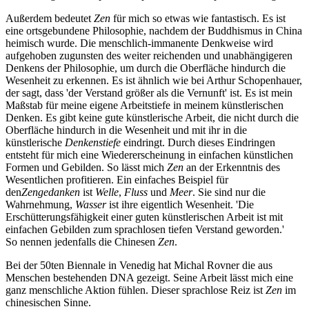
Außerdem bedeutet
Zen
für mich so etwas wie fantastisch. Es ist
eine ortsgebundene Philosophie, nachdem der Buddhismus in China
heimisch wurde. Die menschlich-immanente Denkweise wird
aufgehoben zugunsten des weiter reichenden und unabhängigeren
Denkens der Philosophie, um durch die Oberfläche hindurch die
Wesenheit zu erkennen. Es ist ähnlich wie bei Arthur Schopenhauer,
der sagt, dass 'der Verstand größer als die Vernunft' ist. Es ist mein
Maßstab für meine eigene Arbeitstiefe in meinem künstlerischen
Denken. Es gibt keine gute künstlerische Arbeit, die nicht durch die
Oberfläche hindurch in die Wesenheit und mit ihr in die
künstlerische
Denkenstiefe
eindringt. Durch dieses Eindringen
entsteht für mich eine Wiedererscheinung in einfachen künstlichen
Formen und Gebilden. So lässt mich
Zen
an der Erkenntnis des
Wesentlichen profitieren. Ein einfaches Beispiel für
den
Zengedanken
ist
Welle
,
Fluss
und
Meer
. Sie sind nur die
Wahrnehmung,
Wasser
ist ihre eigentlich Wesenheit. 'Die
Erschütterungsfähigkeit einer guten künstlerischen Arbeit ist mit
einfachen Gebilden zum sprachlosen tiefen Verstand geworden.'
So nennen jedenfalls die Chinesen
Zen
.
Bei der 50ten Biennale in Venedig hat Michal Rovner die aus
Menschen bestehenden DNA gezeigt. Seine Arbeit lässt mich eine
ganz menschliche Aktion fühlen. Dieser sprachlose Reiz ist
Zen
im
chinesischen Sinne.