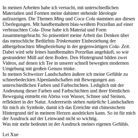
In meinen Arbeiten habe ich versucht, mit unterschiedlichen
Materialien und Formen meine dahinter stehende Ideologie
aufzuzeigen. Die Themen
Ming
und
Coca Cola
stammen aus diesen
Überlegungen. Mit handbemaltem blau-weißem Porzellan auf einer
verbrauchten Cola- Dose habe ich Material und Form
zusammengebracht. So präsentiert meine Arbeit das Denken über
das menschliche Bedürfnis
Trinken
unter Einbeziehung der
althergebrachten
Mingbeziehung
in der gegenwärtigen
Cola- Zeit
.
Dabei wird sehr feines handbemaltes Porzellan angehäuft, so wie
gestrandeter Müll auf dem Boden. Den Hintergrund bilden zwei
Videos, auf denen ich Tee in unserer schnell bewegten modernen
Umgebung mit großen Genuss trinke.
In meinen Schweizer Landschaften äußere ich meine Gefühle zu
schneebedeckten Alpenlandschaften mit Bewegungen aus
unterschiedlichen Farben und Farbschichten. Lediglich mit der
Andeutung dieser Farben und Farbschichten und ihrer förmlichen
Bewegung entsteht ein Abriss von Wasser, Schnee und Steinen,
reflektiert in der Natur. Andererseits stehen
natürliche
Landschaften
für mich als Symbole, damit ich das Erreichte mit chinesischem
Hintergrund tief in meinem Herzen ausdrücken kann. So ist für mich
der Ausdruck auf der Leinwand nicht so wichtig.
Was mir mehr bedeutet ist der Ausdruck meines eigenen Gefühls.
Lei Xue