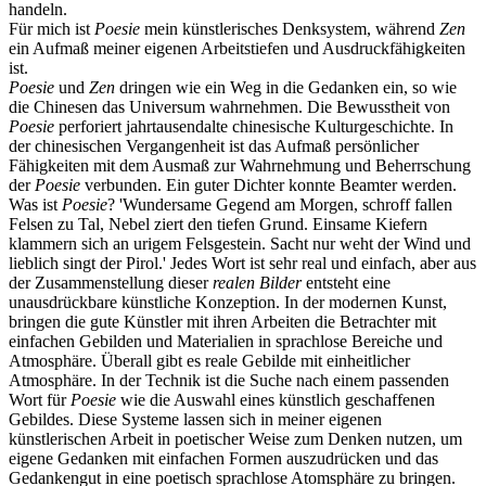
handeln.
Für mich ist
Poesie
mein künstlerisches Denksystem, während
Zen
ein Aufmaß meiner eigenen Arbeitstiefen und Ausdruckfähigkeiten
ist.
Poesie
und
Zen
dringen wie ein Weg in die Gedanken ein, so wie
die Chinesen das Universum wahrnehmen. Die Bewusstheit von
Poesie
perforiert jahrtausendalte chinesische Kulturgeschichte. In
der chinesischen Vergangenheit ist das Aufmaß persönlicher
Fähigkeiten mit dem Ausmaß zur Wahrnehmung und Beherrschung
der
Poesie
verbunden. Ein guter Dichter konnte Beamter werden.
Was ist
Poesie
? 'Wundersame Gegend am Morgen, schroff fallen
Felsen zu Tal, Nebel ziert den tiefen Grund. Einsame Kiefern
klammern sich an urigem Felsgestein. Sacht nur weht der Wind und
lieblich singt der Pirol.' Jedes Wort ist sehr real und einfach, aber aus
der Zusammenstellung dieser
realen Bilder
entsteht eine
unausdrückbare künstliche Konzeption. In der modernen Kunst,
bringen die gute Künstler mit ihren Arbeiten die Betrachter mit
einfachen Gebilden und Materialien in sprachlose Bereiche und
Atmosphäre. Überall gibt es reale Gebilde mit einheitlicher
Atmosphäre. In der Technik ist die Suche nach einem passenden
Wort für
Poesie
wie die Auswahl eines künstlich geschaffenen
Gebildes. Diese Systeme lassen sich in meiner eigenen
künstlerischen Arbeit in poetischer Weise zum Denken nutzen, um
eigene Gedanken mit einfachen Formen auszudrücken und das
Gedankengut in eine poetisch sprachlose Atomsphäre zu bringen.