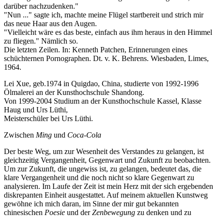
darüber nachzudenken."
"Nun ..." sagte ich, machte meine Flügel startbereit und strich mir
das neue Haar aus den Augen.
"Vielleicht wäre es das beste, einfach aus ihm heraus in den Himmel
zu fliegen." Nämlich so.
Die letzten Zeilen. In: Kenneth Patchen, Erinnerungen eines
schüchternen Pornographen. Dt. v. K. Behrens. Wiesbaden, Limes,
1964.
Lei Xue, geb.1974 in Quigdao, China, studierte von 1992-1996
Ölmalerei an der Kunsthochschule Shandong.
Von 1999-2004 Studium an der Kunsthochschule Kassel, Klasse
Haug und Urs Lüthi,
Meisterschüler bei Urs Lüthi.
Zwischen
Ming
und
Coca-Cola
Der beste Weg, um zur Wesenheit des Verstandes zu gelangen, ist
gleichzeitig Vergangenheit, Gegenwart und Zukunft zu beobachten.
Um zur Zukunft, die ungewiss ist, zu gelangen, bedeutet das, die
klare Vergangenheit und die noch nicht so klare Gegenwart zu
analysieren. Im Laufe der Zeit ist mein Herz mit der sich ergebenden
diskrepanten Einheit ausgestattet. Auf meinem aktuellen Kunstweg
gewöhne ich mich daran, im Sinne der mir gut bekannten
chinesischen
Poesie
und der
Zenbewegung
zu denken und zu