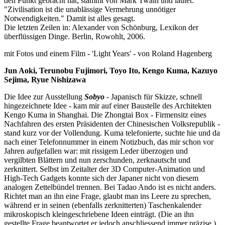
den Punkt gebracht hat, stammt von Mark Twain und lautet:
"Zivilisation ist die unablässige Vermehrung unnötiger
Notwendigkeiten." Damit ist alles gesagt.
Die letzten Zeilen in: Alexander von Schönburg, Lexikon der
überflüssigen Dinge. Berlin, Rowohlt, 2006.
mit Fotos und einem Film - 'Light Years' - von Roland Hagenberg
Jun Aoki, Terunobu Fujimori, Toyo Ito, Kengo Kuma, Kazuyo
Sejima, Ryue Nishizawa
Die Idee zur Ausstellung
Sobyo
- Japanisch für Skizze, schnell
hingezeichnete Idee - kam mir auf einer Baustelle des Architekten
Kengo Kuma in Shanghai. Die Zhongtai Box - Firmensitz eines
Nachfahren des ersten Präsidenten der Chinesischen Volksrepublik -
stand kurz vor der Vollendung. Kuma telefonierte, suchte hie und da
nach einer Telefonnummer in einem Notizbuch, das mir schon vor
Jahren aufgefallen war: mit rissigem Leder überzogen und
vergilbten Blättern und nun zerschunden, zerknautscht und
zerknittert. Selbst im Zeitalter der 3D Computer-Animation und
High-Tech Gadgets konnte sich der Japaner nicht von diesem
analogen Zettelbündel trennen. Bei Tadao Ando ist es nicht anders.
Richtet man an ihn eine Frage, glaubt man ins Leere zu sprechen,
während er in seinen (ebenfalls zerknitterten) Taschenkalender
mikroskopisch kleingeschriebene Ideen einträgt. (Die an ihn
gestellte Frage beantwortet er jedoch anschliessend immer präzise.)