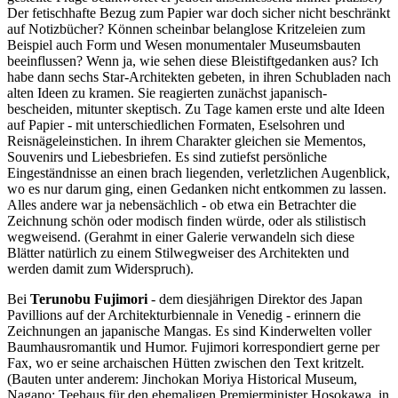
Der fetischhafte Bezug zum Papier war doch sicher nicht beschränkt
auf Notizbücher? Können scheinbar belanglose Kritzeleien zum
Beispiel auch Form und Wesen monumentaler Museumsbauten
beeinflussen? Wenn ja, wie sehen diese Bleistiftgedanken aus? Ich
habe dann sechs Star-Architekten gebeten, in ihren Schubladen nach
alten Ideen zu kramen. Sie reagierten zunächst japanisch-
bescheiden, mitunter skeptisch. Zu Tage kamen erste und alte Ideen
auf Papier - mit unterschiedlichen Formaten, Eselsohren und
Reisnägeleinstichen. In ihrem Charakter gleichen sie Mementos,
Souvenirs und Liebesbriefen. Es sind zutiefst persönliche
Eingeständnisse an einen brach liegenden, verletzlichen Augenblick,
wo es nur darum ging, einen Gedanken nicht entkommen zu lassen.
Alles andere war ja nebensächlich - ob etwa ein Betrachter die
Zeichnung schön oder modisch finden würde, oder als stilistisch
wegweisend. (Gerahmt in einer Galerie verwandeln sich diese
Blätter natürlich zu einem Stilwegweiser des Architekten und
werden damit zum Widerspruch).
Bei
Terunobu Fujimori
- dem diesjährigen Direktor des Japan
Pavillions auf der Architekturbiennale in Venedig - erinnern die
Zeichnungen an japanische Mangas. Es sind Kinderwelten voller
Baumhausromantik und Humor. Fujimori korrespondiert gerne per
Fax, wo er seine archaischen Hütten zwischen den Text kritzelt.
(Bauten unter anderem: Jinchokan Moriya Historical Museum,
Nagano; Teehaus für den ehemaligen Premierminister Hosokawa, in