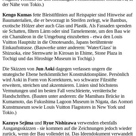
der Nähe von Tokio.)
Kengo Kumas
fette Bleistiftlinien auf Reispapier sind Hinweise auf
Baumaterialien, die er bevorzugt in Streifen zerlegt, wie Bambus,
exotische Hölzer aber auch Glas und Plastik. Als Fassaden spenden
sie Schatten, filtern Lärm oder sind Tarnelemente, um den Bau wie
ein Chamäleon in die Umgebung einzubetten - etwa den Louis
Vuitton Hauptsitz in die Omotesando, Japans berühmteste
Einkaufsstrasse. (Bauwerke unter anderem: 'Water/Glass' in
Shizuoka, eine Sternwarte in Kirosan in Ehime, Stone Plaza in
Tochigi und das Hiroshige Museum in Tochigi.)
Die Skizzen von
Jun Aoki
dagegen verlassen ungern die
strategische Ebene herkömmlicher Konstruktionspläne. Persönlich
wird Aoki in Form von Korrekturen, wo schwarze Filzstifte
erweitern, streichen und akzentuieren. Linien sind höchstens
Vermutungen und im besten Fall verschleierte, verräterische
Handschriften. (Bauten unter anderem: die Mamihara Brücke in
Kumamoto, das Fukushima Lagoon Museum in Nigata, das Aomori
Kunstmuseum sowie Louis Vuitton Flagstores in New York und
Tokio.)
Kazuyo Sejima
und
Ryue Nishizawa
verwenden ebenfalls
Ausgangsskizzen - sie kommen auf die Zeichnungen jedoch wieder
zurück, wenn der Bau vollendet ist. Das Ideendokument verwandelt