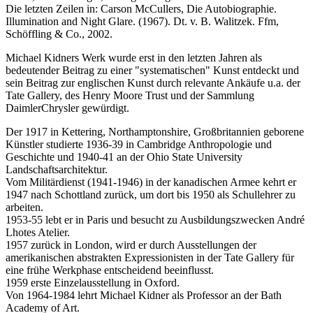
Die letzten Zeilen in: Carson McCullers, Die Autobiographie.
Illumination and Night Glare. (1967). Dt. v. B. Walitzek. Ffm,
Schöffling & Co., 2002.
Michael Kidners Werk wurde erst in den letzten Jahren als
bedeutender Beitrag zu einer "systematischen" Kunst entdeckt und
sein Beitrag zur englischen Kunst durch relevante Ankäufe u.a. der
Tate Gallery, des Henry Moore Trust und der Sammlung
DaimlerChrysler gewürdigt.
Der 1917 in Kettering, Northamptonshire, Großbritannien geborene
Künstler studierte 1936-39 in Cambridge Anthropologie und
Geschichte und 1940-41 an der Ohio State University
Landschaftsarchitektur.
Vom Militärdienst (1941-1946) in der kanadischen Armee kehrt er
1947 nach Schottland zurück, um dort bis 1950 als Schullehrer zu
arbeiten.
1953-55 lebt er in Paris und besucht zu Ausbildungszwecken André
Lhotes Atelier.
1957 zurück in London, wird er durch Ausstellungen der
amerikanischen abstrakten Expressionisten in der Tate Gallery für
eine frühe Werkphase entscheidend beeinflusst.
1959 erste Einzelausstellung in Oxford.
Von 1964-1984 lehrt Michael Kidner als Professor an der Bath
Academy of Art.