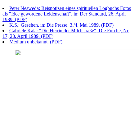
Peter Nesweda: Reisnotizen eines spirituellen Logbuchs Fotos
als "Idee gewordene Leidenschaft", in: Der Standard, 26. April
1989. (PDF)
K.S.: Gesehen, in: Die Presse, 3./4. Mai 1989. (PDF)
Gabriele Kala: "Die Herrin der Milchstraße", Die Furche, Nr.
17, 28. April 1989. (PDF)
Medium unbekannt. (PDF)