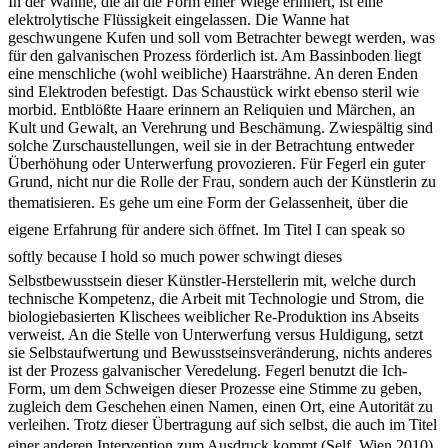
In der Wanne, die an die Form einer Wiege erinnert, ist eine
elektrolytische Flüssigkeit eingelassen. Die Wanne hat
geschwungene Kufen und soll vom Betrachter bewegt werden, was
für den galvanischen Prozess förderlich ist. Am Bassinboden liegt
eine menschliche (wohl weibliche) Haarsträhne. An deren Enden
sind Elektroden befestigt. Das Schaustück wirkt ebenso steril wie
morbid. Entblößte Haare erinnern an Reliquien und Märchen, an
Kult und Gewalt, an Verehrung und Beschämung. Zwiespältig sind
solche Zurschaustellungen, weil sie in der Betrachtung entweder
Überhöhung oder Unterwerfung provozieren. Für Fegerl ein guter
Grund, nicht nur die Rolle der Frau, sondern auch der Künstlerin zu
thematisieren. Es gehe um eine Form der Gelassenheit, über die
eigene Erfahrung für andere sich öffnet. Im Titel I can speak so
softly because I hold so much power schwingt dieses
Selbstbewusstsein dieser Künstler-Herstellerin mit, welche durch
technische Kompetenz, die Arbeit mit Technologie und Strom, die
biologiebasierten Klischees weiblicher Re-Produktion ins Abseits
verweist. An die Stelle von Unterwerfung versus Huldigung, setzt
sie Selbstaufwertung und Bewusstseinsveränderung, nichts anderes
ist der Prozess galvanischer Veredelung. Fegerl benutzt die Ich-
Form, um dem Schweigen dieser Prozesse eine Stimme zu geben,
zugleich dem Geschehen einen Namen, einen Ort, eine Autorität zu
verleihen. Trotz dieser Übertragung auf sich selbst, die auch im Titel
einer anderen Intervention zum Ausdruck kommt (Self, Wien 2010)