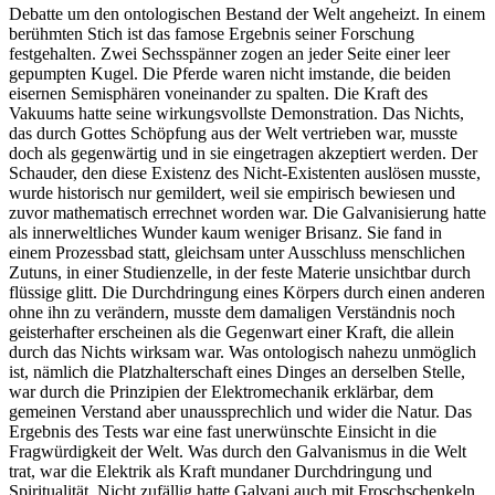
Debatte um den ontologischen Bestand der Welt angeheizt. In einem
berühmten Stich ist das famose Ergebnis seiner Forschung
festgehalten. Zwei Sechsspänner zogen an jeder Seite einer leer
gepumpten Kugel. Die Pferde waren nicht imstande, die beiden
eisernen Semisphären voneinander zu spalten. Die Kraft des
Vakuums hatte seine wirkungsvollste Demonstration. Das Nichts,
das durch Gottes Schöpfung aus der Welt vertrieben war, musste
doch als gegenwärtig und in sie eingetragen akzeptiert werden. Der
Schauder, den diese Existenz des Nicht-Existenten auslösen musste,
wurde historisch nur gemildert, weil sie empirisch bewiesen und
zuvor mathematisch errechnet worden war. Die Galvanisierung hatte
als innerweltliches Wunder kaum weniger Brisanz. Sie fand in
einem Prozessbad statt, gleichsam unter Ausschluss menschlichen
Zutuns, in einer Studienzelle, in der feste Materie unsichtbar durch
flüssige glitt. Die Durchdringung eines Körpers durch einen anderen
ohne ihn zu verändern, musste dem damaligen Verständnis noch
geisterhafter erscheinen als die Gegenwart einer Kraft, die allein
durch das Nichts wirksam war. Was ontologisch nahezu unmöglich
ist, nämlich die Platzhalterschaft eines Dinges an derselben Stelle,
war durch die Prinzipien der Elektromechanik erklärbar, dem
gemeinen Verstand aber unaussprechlich und wider die Natur. Das
Ergebnis des Tests war eine fast unerwünschte Einsicht in die
Fragwürdigkeit der Welt. Was durch den Galvanismus in die Welt
trat, war die Elektrik als Kraft mundaner Durchdringung und
Spiritualität. Nicht zufällig hatte Galvani auch mit Froschschenkeln