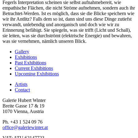
Fegerls Interpretation scheinen sie selbst aufnahmebereit, wie
empathische Flächen, die nicht Ströme aufnehmen, sondern auch ihr
Betrachtet-Werden. Ist es möglich, dass sie die Blicke speichern wie
wir ihr Antlitz? Falls dem so ist, dann sind uns diese Dinge zutiefst
verwandt, unlebendig und anorganisch und doch wie wir zu
Erinnerung befähigt. Sie spiegeln, was sie trifft (Licht und Schall),
sie leiten, was sie durchströmt (elektrische Energie) und bewahren,
was sie vernehmen, nämlich unseren Blick.
Gallery
Exhibitions
Past Exhibitions
Current Exhibitions
Upcoming Exhibitions
Artists
Contact
Galerie Hubert Winter
Breite Gasse 17 & 19
1070 Vienna, Austria
Ph. +43 1 524 09 76
office@galeriewinter.at
VAT: ATU 62147723