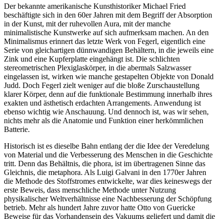
Der bekannte amerikanische Kunsthistoriker Michael Fried
beschäftigte sich in den 60er Jahren mit dem Begriff der Absorption
in der Kunst, mit der ruhevollen Aura, mit der manche
minimalistische Kunstwerke auf sich aufmerksam machen. An den
Minimalismus erinnert das letzte Werk von Fegerl, eigentlich eine
Serie von gleichartigen dünnwandigen Behältern, in die jeweils eine
Zink und eine Kupferplatte eingehängt ist. Die schlichten
stereometrischen Plexiglaskörper, in die abermals Salzwasser
eingelassen ist, wirken wie manche gestapelten Objekte von Donald
Judd. Doch Fegerl zielt weniger auf die bloße Zurschaustellung
klarer Körper, denn auf die funktionale Bestimmung innerhalb ihres
exakten und ästhetisch erdachten Arrangements. Anwendung ist
ebenso wichtig wie Anschauung. Und dennoch ist, was wir sehen,
nichts mehr als die Anatomie und Funktion einer herkömmlichen
Batterie.
Historisch ist es dieselbe Bahn entlang der die Idee der Veredelung
von Material und die Verbesserung des Menschen in die Geschichte
tritt. Denn das Behältnis, die phora, ist im übertragenen Sinne das
Gleichnis, die metaphora. Als Luigi Galvani in den 1770er Jahren
die Methode des Stoffstromes entwickelte, war dies keineswegs der
erste Beweis, dass menschliche Methode unter Nutzung
physikalischer Weltverhältnisse eine Nachbesserung der Schöpfung
betrieb. Mehr als hundert Jahre zuvor hatte Otto von Guericke
Beweise für das Vorhandensein des Vakuums geliefert und damit die