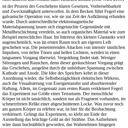
ist der Prozess des Geschehens klaren Gesetzen, Vorhersehbarkeit
und Zweckmäßigkeit unterworfen. In dem Becken führt Fegerl eine
galvanische Operation vor, wie sie zur Zeit der Aufklärung erfunden
wurde. Durch unterschiedliche elektromagnetische
Materialspannung lassen sich eingetauchte Gegenstände mit
Metallbeschichtung veredeln, so auch organisches Material wie zum
Beispiel menschliches Haar. Im Interieur des kleinen Glastanks wird
augenscheinlich, was im ersten Raum noch am eigenen Leib
geschehen war. Die penetrierenden Attacken von intensiv sinnlichen
Impulsen, von tiefen Tönen und hellen Lichtern, werden in einen
langsamen Vorgang übersetzt. Vergoldung findet statt. Weniger
Störungen und Rauschen, denn dieser geräuschloser Vorgang prägt
das Geschehen, ausgelöst durch die unhörbare Spannung zwischen
Kathode und Anode. Die Idee des Speichers kehrt in dieser
Anordnung wieder, die Selbstbezüglichkeit elektrischen Wirkens,
auch die Visualisierung von Energietransfer und absorbierender
Haftung. Allein, im Gegensatz zum ersten Raum verkleinert Fegerl
das Experiment zur Größe eines Terrariums. Der menschliche
Körper ist nicht tatsächlich, sondern nur als Fragment vorhanden, im
schmerzfreien Relikt einer abgeschnittenen Locke. Was zuvor noch
am ganzen Körper zu erleben war, ist hier für die Beobachtung
verkleinert. Gelingt das Experiment, so klebt am Ende der
Ausstellung das brüchige Gold an der Strähne. Das Aufnehmen
wäre dann buchstäblich geworden, das Wahrnehmen hingegen