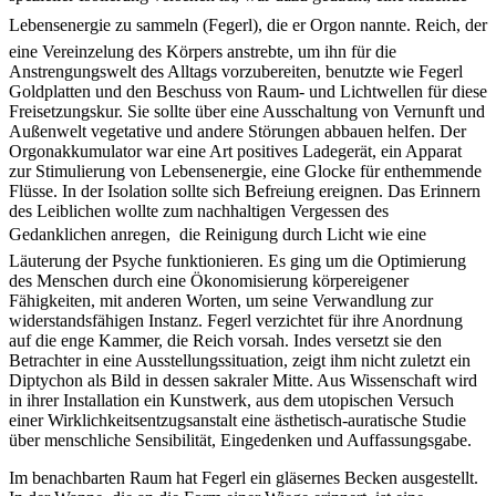
Lebensenergie zu sammeln (Fegerl), die er Orgon nannte. Reich, der
eine Vereinzelung des Körpers anstrebte, um ihn für die
Anstrengungswelt des Alltags vorzubereiten, benutzte wie Fegerl
Goldplatten und den Beschuss von Raum- und Lichtwellen für diese
Freisetzungskur. Sie sollte über eine Ausschaltung von Vernunft und
Außenwelt vegetative und andere Störungen abbauen helfen. Der
Orgonakkumulator war eine Art positives Ladegerät, ein Apparat
zur Stimulierung von Lebensenergie, eine Glocke für enthemmende
Flüsse. In der Isolation sollte sich Befreiung ereignen. Das Erinnern
des Leiblichen wollte zum nachhaltigen Vergessen des
Gedanklichen anregen,  die Reinigung durch Licht wie eine
Läuterung der Psyche funktionieren. Es ging um die Optimierung
des Menschen durch eine Ökonomisierung körpereigener
Fähigkeiten, mit anderen Worten, um seine Verwandlung zur
widerstandsfähigen Instanz. Fegerl verzichtet für ihre Anordnung
auf die enge Kammer, die Reich vorsah. Indes versetzt sie den
Betrachter in eine Ausstellungssituation, zeigt ihm nicht zuletzt ein
Diptychon als Bild in dessen sakraler Mitte. Aus Wissenschaft wird
in ihrer Installation ein Kunstwerk, aus dem utopischen Versuch
einer Wirklichkeitsentzugsanstalt eine ästhetisch-auratische Studie
über menschliche Sensibilität, Eingedenken und Auffassungsgabe.
Im benachbarten Raum hat Fegerl ein gläsernes Becken ausgestellt.