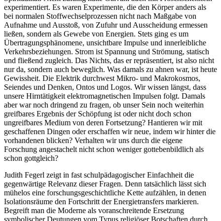
experimentiert. Es waren Experimente, die den Körper anders als
bei normalen Stoffwechselprozessen nicht nach Maßgabe von
Aufnahme und Ausstoß, von Zufuhr und Ausscheidung ermessen
ließen, sondern als Gewebe von Energien. Stets ging es um
Übertragungsphänomene, unsichtbare Impulse und innerleibliche
Verkehrsbeziehungen. Strom ist Spannung und Strömung, statisch
und fließend zugleich. Das Nichts, das er repräsentiert, ist also nicht
nur da, sondern auch beweglich. Was damals zu ahnen war, ist heute
Gewissheit. Die Elektrik durchwest Mikro- und Makrokosmos,
Seiendes und Denken, Ontos und Logos. Wir wissen längst, dass
unsere Hirntätigkeit elektromagnetischen Impulsen folgt. Damals
aber war noch dringend zu fragen, ob unser Sein noch weiterhin
greifbares Ergebnis der Schöpfung ist oder nicht doch schon
ungreifbares Medium von deren Fortsetzung? Hantieren wir mit
geschaffenen Dingen oder erschaffen wir neue, indem wir hinter die
vorhandenen blicken? Verhalten wir uns durch die eigene
Forschung angestachelt nicht schon weniger gottebenbildlich als
schon gottgleich?
Judith Fegerl zeigt in fast schulpädagogischer Einfachheit die
gegenwärtige Relevanz dieser Fragen. Denn tatsächlich lässt sich
mühelos eine forschungsgeschichtliche Kette aufzählen, in denen
Isolationsräume den Fortschritt der Energietransfers markieren.
Begreift man die Moderne als voranschreitende Ersetzung
symbolischer Deutungen vom Typus religiöser Botschaften durch