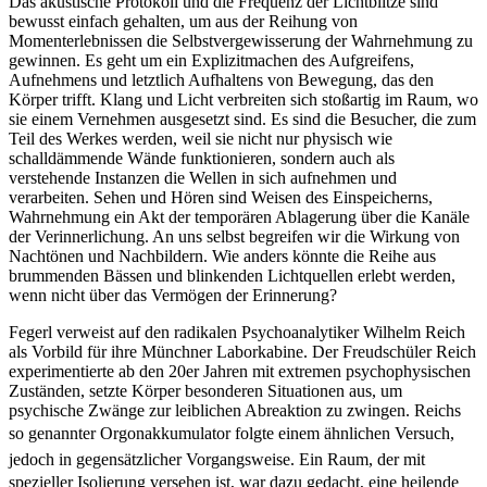
Das akustische Protokoll und die Frequenz der Lichtblitze sind
bewusst einfach gehalten, um aus der Reihung von
Momenterlebnissen die Selbstvergewisserung der Wahrnehmung zu
gewinnen. Es geht um ein Explizitmachen des Aufgreifens,
Aufnehmens und letztlich Aufhaltens von Bewegung, das den
Körper trifft. Klang und Licht verbreiten sich stoßartig im Raum, wo
sie einem Vernehmen ausgesetzt sind. Es sind die Besucher, die zum
Teil des Werkes werden, weil sie nicht nur physisch wie
schalldämmende Wände funktionieren, sondern auch als
verstehende Instanzen die Wellen in sich aufnehmen und
verarbeiten. Sehen und Hören sind Weisen des Einspeicherns,
Wahrnehmung ein Akt der temporären Ablagerung über die Kanäle
der Verinnerlichung. An uns selbst begreifen wir die Wirkung von
Nachtönen und Nachbildern. Wie anders könnte die Reihe aus
brummenden Bässen und blinkenden Lichtquellen erlebt werden,
wenn nicht über das Vermögen der Erinnerung?
Fegerl verweist auf den radikalen Psychoanalytiker Wilhelm Reich
als Vorbild für ihre Münchner Laborkabine. Der Freudschüler Reich
experimentierte ab den 20er Jahren mit extremen psychophysischen
Zuständen, setzte Körper besonderen Situationen aus, um
psychische Zwänge zur leiblichen Abreaktion zu zwingen. Reichs
so genannter Orgonakkumulator folgte einem ähnlichen Versuch,
jedoch in gegensätzlicher Vorgangsweise. Ein Raum, der mit
spezieller Isolierung versehen ist, war dazu gedacht, eine heilende