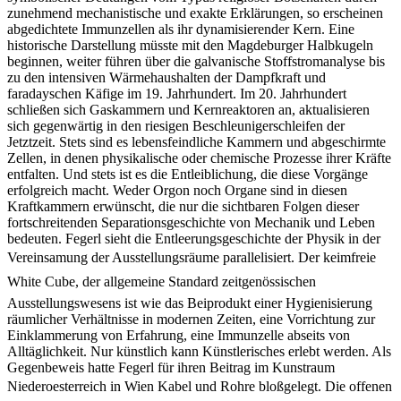
zunehmend mechanistische und exakte Erklärungen, so erscheinen
abgedichtete Immunzellen als ihr dynamisierender Kern. Eine
historische Darstellung müsste mit den Magdeburger Halbkugeln
beginnen, weiter führen über die galvanische Stoffstromanalyse bis
zu den intensiven Wärmehaushalten der Dampfkraft und
faradayschen Käfige im 19. Jahrhundert. Im 20. Jahrhundert
schließen sich Gaskammern und Kernreaktoren an, aktualisieren
sich gegenwärtig in den riesigen Beschleunigerschleifen der
Jetztzeit. Stets sind es lebensfeindliche Kammern und abgeschirmte
Zellen, in denen physikalische oder chemische Prozesse ihrer Kräfte
entfalten. Und stets ist es die Entleiblichung, die diese Vorgänge
erfolgreich macht. Weder Orgon noch Organe sind in diesen
Kraftkammern erwünscht, die nur die sichtbaren Folgen dieser
fortschreitenden Separationsgeschichte von Mechanik und Leben
bedeuten. Fegerl sieht die Entleerungsgeschichte der Physik in der
Vereinsamung der Ausstellungsräume parallelisiert. Der keimfreie
White Cube, der allgemeine Standard zeitgenössischen
Ausstellungswesens ist wie das Beiprodukt einer Hygienisierung
räumlicher Verhältnisse in modernen Zeiten, eine Vorrichtung zur
Einklammerung von Erfahrung, eine Immunzelle abseits von
Alltäglichkeit. Nur künstlich kann Künstlerisches erlebt werden. Als
Gegenbeweis hatte Fegerl für ihren Beitrag im Kunstraum
Niederoesterreich in Wien Kabel und Rohre bloßgelegt. Die offenen