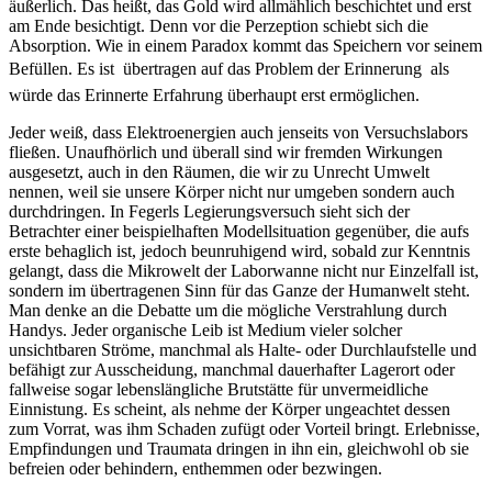
äußerlich. Das heißt, das Gold wird allmählich beschichtet und erst
am Ende besichtigt. Denn vor die Perzeption schiebt sich die
Absorption. Wie in einem Paradox kommt das Speichern vor seinem
Befüllen. Es ist  übertragen auf das Problem der Erinnerung  als
würde das Erinnerte Erfahrung überhaupt erst ermöglichen.
Jeder weiß, dass Elektroenergien auch jenseits von Versuchslabors
fließen. Unaufhörlich und überall sind wir fremden Wirkungen
ausgesetzt, auch in den Räumen, die wir zu Unrecht Umwelt
nennen, weil sie unsere Körper nicht nur umgeben sondern auch
durchdringen. In Fegerls Legierungsversuch sieht sich der
Betrachter einer beispielhaften Modellsituation gegenüber, die aufs
erste behaglich ist, jedoch beunruhigend wird, sobald zur Kenntnis
gelangt, dass die Mikrowelt der Laborwanne nicht nur Einzelfall ist,
sondern im übertragenen Sinn für das Ganze der Humanwelt steht.
Man denke an die Debatte um die mögliche Verstrahlung durch
Handys. Jeder organische Leib ist Medium vieler solcher
unsichtbaren Ströme, manchmal als Halte- oder Durchlaufstelle und
befähigt zur Ausscheidung, manchmal dauerhafter Lagerort oder
fallweise sogar lebenslängliche Brutstätte für unvermeidliche
Einnistung. Es scheint, als nehme der Körper ungeachtet dessen
zum Vorrat, was ihm Schaden zufügt oder Vorteil bringt. Erlebnisse,
Empfindungen und Traumata dringen in ihn ein, gleichwohl ob sie
befreien oder behindern, enthemmen oder bezwingen.