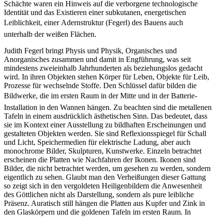
Schächte waren ein Hinweis auf die verborgene technologische
Identität und das Existieren einer subkutanen, energetischen
Leiblichkeit, einer Adernstruktur (Fegerl) des Bauens auch
unterhalb der weißen Flächen.
Judith Fegerl bringt Physis und Physik, Organisches und
Anorganisches zusammen und damit in Engführung, was seit
mindestens zweieinhalb Jahrhunderten als beziehungslos gedacht
wird. In ihren Objekten stehen Körper für Leben, Objekte für Leib,
Prozesse für wechselnde Stoffe. Den Schlüssel dafür bilden die
Bildwerke, die im ersten Raum in der Mitte und in der Batterie-
Installation in den Wannen hängen. Zu beachten sind die metallenen
Tafeln in einem ausdrücklich ästhetischen Sinn. Das bedeutet, dass
sie im Kontext einer Ausstellung zu bildhaften Erscheinungen und
gestalteten Objekten werden. Sie sind Reflexionsspiegel für Schall
und Licht, Speichermedien für elektrische Ladung, aber auch
monochrome Bilder, Skulpturen, Kunstwerke. Einzeln betrachtet
erscheinen die Platten wie Nachfahren der Ikonen. Ikonen sind
Bilder, die nicht betrachtet werden, um gesehen zu werden, sondern
eigentlich zu sehen. Glaubt man den Verheißungen dieser Gattung
so zeigt sich in den vergoldeten Heiligenbildern die Anwesenheit
des Göttlichen nicht als Darstellung, sondern als pure leibliche
Präsenz. Auratisch still hängen die Platten aus Kupfer und Zink in
den Glaskörpern und die goldenen Tafeln im ersten Raum. In