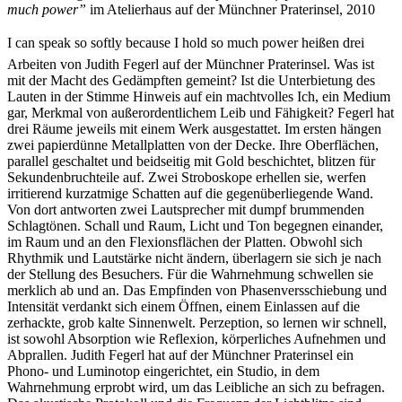
much power”
im Atelierhaus auf der Münchner Praterinsel, 2010
I can speak so softly because I hold so much power heißen drei
Arbeiten von Judith Fegerl auf der Münchner Praterinsel. Was ist
mit der Macht des Gedämpften gemeint? Ist die Unterbietung des
Lauten in der Stimme Hinweis auf ein machtvolles Ich, ein Medium
gar, Merkmal von außerordentlichem Leib und Fähigkeit? Fegerl hat
drei Räume jeweils mit einem Werk ausgestattet. Im ersten hängen
zwei papierdünne Metallplatten von der Decke. Ihre Oberflächen,
parallel geschaltet und beidseitig mit Gold beschichtet, blitzen für
Sekundenbruchteile auf. Zwei Stroboskope erhellen sie, werfen
irritierend kurzatmige Schatten auf die gegenüberliegende Wand.
Von dort antworten zwei Lautsprecher mit dumpf brummenden
Schlagtönen. Schall und Raum, Licht und Ton begegnen einander,
im Raum und an den Flexionsflächen der Platten. Obwohl sich
Rhythmik und Lautstärke nicht ändern, überlagern sie sich je nach
der Stellung des Besuchers. Für die Wahrnehmung schwellen sie
merklich ab und an. Das Empfinden von Phasenversschiebung und
Intensität verdankt sich einem Öffnen, einem Einlassen auf die
zerhackte, grob kalte Sinnenwelt. Perzeption, so lernen wir schnell,
ist sowohl Absorption wie Reflexion, körperliches Aufnehmen und
Abprallen. Judith Fegerl hat auf der Münchner Praterinsel ein
Phono- und Luminotop eingerichtet, ein Studio, in dem
Wahrnehmung erprobt wird, um das Leibliche an sich zu befragen.