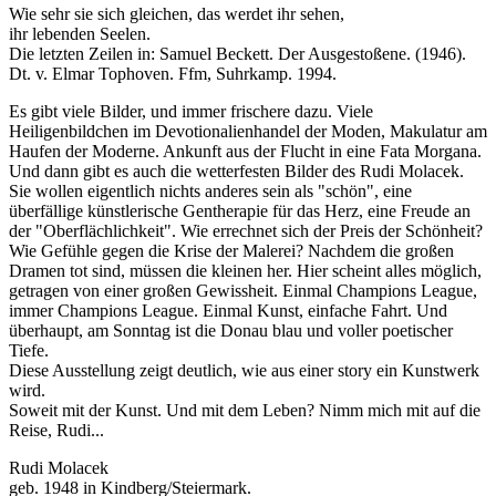
Wie sehr sie sich gleichen, das werdet ihr sehen,
ihr lebenden Seelen.
Die letzten Zeilen in: Samuel Beckett. Der Ausgestoßene. (1946).
Dt. v. Elmar Tophoven. Ffm, Suhrkamp. 1994.
Es gibt viele Bilder, und immer frischere dazu. Viele
Heiligenbildchen im Devotionalienhandel der Moden, Makulatur am
Haufen der Moderne. Ankunft aus der Flucht in eine Fata Morgana.
Und dann gibt es auch die wetterfesten Bilder des Rudi Molacek.
Sie wollen eigentlich nichts anderes sein als "schön", eine
überfällige künstlerische Gentherapie für das Herz, eine Freude an
der "Oberflächlichkeit". Wie errechnet sich der Preis der Schönheit?
Wie Gefühle gegen die Krise der Malerei? Nachdem die großen
Dramen tot sind, müssen die kleinen her. Hier scheint alles möglich,
getragen von einer großen Gewissheit. Einmal Champions League,
immer Champions League. Einmal Kunst, einfache Fahrt. Und
überhaupt, am Sonntag ist die Donau blau und voller poetischer
Tiefe.
Diese Ausstellung zeigt deutlich, wie aus einer story ein Kunstwerk
wird.
Soweit mit der Kunst. Und mit dem Leben? Nimm mich mit auf die
Reise, Rudi...
Rudi Molacek
geb. 1948 in Kindberg/Steiermark.