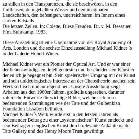
zu stillen in den Transparenzen, die sie beschwören, in den
Luftblasen, dem geballten Wasser und den imaginären
Landschaften, den befestigten, unerreichbaren, im Innern eines
starken Kristalls.
Die letzten Zeilen. In: Colette, Diese Freuden. Dt. v. M. Dessauer.
Ffm, Suhrkamp, 1983.
Diese Ausstellung ist eine Übernahme von der Royal Academy of
Arts, London und die sechste Einzelausstellung Michael Kidner ´s
in der Galerie Hubert Winter.
Michael Kidner war ein Pionier der Optical Art. Und er war einer
der liebenswürdigsten, intelligentesten und bescheidensten Künstler
denen ich je begegnet bin. Sein spielerischer Umgang mit der Kunst
und sein unideologisches Interesse an der Chaostheorie machen sein
Werk so frisch und aufregend neu. Unsere Ausstellung zeigt
Arbeiten aus den 1960er Jahren, großteils ungesehen, darunter
zahlreiche Entwürfe für wichtige Bilder, welche sich in so
bedeutenden Sammlungen wie der Tate und der Gulbenkian
Foundation Lissabon befinden.
Michael Kidner´s Werk wurde erst in den letzten Jahren als
bedeutender Beitrag zu einer „systematischen“ Kunst entdeckt und
sein Beitrag zur englischen Kunst durch relevante Ankäufe ua der
Tate Gallery und des Henry Moore Trust gewürdigt.