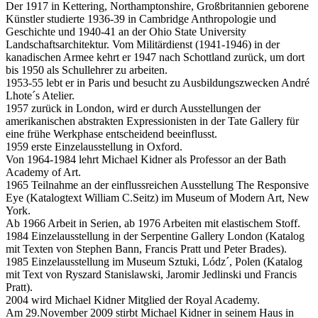
Der 1917 in Kettering, Northamptonshire, Großbritannien geborene
Künstler studierte 1936-39 in Cambridge Anthropologie und
Geschichte und 1940-41 an der Ohio State University
Landschaftsarchitektur. Vom Militärdienst (1941-1946) in der
kanadischen Armee kehrt er 1947 nach Schottland zurück, um dort
bis 1950 als Schullehrer zu arbeiten.
1953-55 lebt er in Paris und besucht zu Ausbildungszwecken André
Lhote´s Atelier.
1957 zurück in London, wird er durch Ausstellungen der
amerikanischen abstrakten Expressionisten in der Tate Gallery für
eine frühe Werkphase entscheidend beeinflusst.
1959 erste Einzelausstellung in Oxford.
Von 1964-1984 lehrt Michael Kidner als Professor an der Bath
Academy of Art.
1965 Teilnahme an der einflussreichen Ausstellung The Responsive
Eye (Katalogtext William C.Seitz) im Museum of Modern Art, New
York.
Ab 1966 Arbeit in Serien, ab 1976 Arbeiten mit elastischem Stoff.
1984 Einzelausstellung in der Serpentine Gallery London (Katalog
mit Texten von Stephen Bann, Francis Pratt und Peter Brades).
1985 Einzelausstellung im Museum Sztuki, Lódz´, Polen (Katalog
mit Text von Ryszard Stanislawski, Jaromir Jedlinski und Francis
Pratt).
2004 wird Michael Kidner Mitglied der Royal Academy.
Am 29.November 2009 stirbt Michael Kidner in seinem Haus in