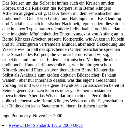
Das Kreisen um das Selbst ist immer auch ein Kreisen um den
Körper, und die Reflexion des Körpers ist in Bernd Klingers
Arbeiten allgegenwärtig. Das Arbeiten mit dem semantischen und
traditionellen Gehalt von Gesten und Haltungen, mit Be-Kleidung
und Nacktheit - auch klassischer Nacktheit, repräsentiert diese doch
eine in einen Typus transzendentierte Individualität und bietet damit
eine imaginäre Möglichkeit der Entgrenzung - ist von Anfang an in
Bernd Klingers Arbeiten präsent. Körperteile, wie Augen in Kübeln
und zu Trickfiguren verfremdete Münder, aber auch Bekleidung und
Wäsche wie im Fall des sprechenden Unterhosencharlie sprechen
eine Sprache des Körpers, die verunsichernd ist und witzig,
respektlos und komisch. In den elektronischen Medien, die eine
traditionelle Handschrift ausschließen, wie im übrigen schon
Körperkunst und Fluxus zuvor, thematisiert Bernd Klinger das
Selbst als Analogie zum großen digitalen Bildspeicher: Es kann
wählen - aber nur innerhalb dessen, was das eigene Gedächtnis
vorrätig hat und was das eigene Bewußtsein zu assoziieren bereit ist.
Seine eigenen Grenzen kann es unter gar keinen Umständen
überschreiten. Aber das Wissen darum macht das Persönliche
politisch, ebenso wie Bernd Klingers Wissen um die Eigenschaften
der Bildmedien jedes Statement zu einem kritischen macht.
Inge Podbrecky, November 2000.
Review: Der Standard, 12.12.2000 (JPG)