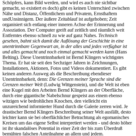
Schöpfers, kann Bild werden, und wird es auch nie sichtbar
gemacht, so existiert es doch) gibt es keinen Unterschied zwischen
Nähe und Distanz, Öffentlichem und Privatem, Ernsthaftem
undUnsinnigem. Der äußere Zeitablauf ist aufgehoben; Zeit
organisiert sich entlang einer inneren Achse der Erinnerung und
Assoziation. Der Computer greift auf zeitlich und räumlich weit
Entferntes ebenso schnell zu wie auf ganz Nahes.
Technisch
gesehen, bahnt sich damit die Auflösung der Geschichte in eine
unentrinnbare Gegenwart an, in der alles und jedes verfügbar ist
und alles gemacht und noch einmal gemacht werden kann
(Hans
Belting). Diese Unentrinnbarkeit ist Bernd Klingers wichtigstes
Thema. Er hat sie seit den Sechziger Jahren in Zeichnungen,
Installationen, Aktionen, Fotos und Videos dokumentiert. Es gibt
keinen anderen Ausweg als die Beschreibung ebendieser
Unentrinnbarkeit, denn:
Die Grenzen meiner Sprache sind die
Grenzen meiner Welt
(Ludwig Wittgenstein), und die Welt ist eben
eine Kugel mit den Arbeiten Bernd Klingers an der Oberfläche,
durch eine gigantische Nabelschnur gespeist aus einem ebenso
witzigen wie bedrohlichen Knochen, den vielleicht ein
unzureichend informierter Hund durch die Galerie zerren wird. Je
drastischer Bernd Klingers Beschreibung seiner Welt ausfällt, desto
leichter kann sie bei oberflächlicher Betrachtung als egomanisches
Kreisen um das eigene Selbst interpretiert werden - und desto höher
ist ihr skandalöses Potential in einer Zeit der bis zum Überdruß
bemühten falschen Anteilnahme an allem und jedem.