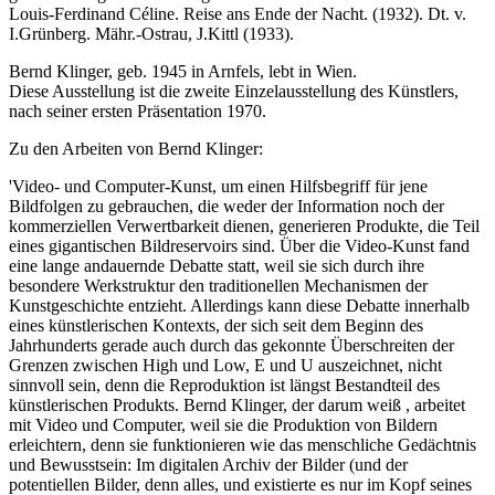
Louis-Ferdinand Céline. Reise ans Ende der Nacht. (1932). Dt. v.
I.Grünberg. Mähr.-Ostrau, J.Kittl (1933).
Bernd Klinger, geb. 1945 in Arnfels, lebt in Wien.
Diese Ausstellung ist die zweite Einzelausstellung des Künstlers,
nach seiner ersten Präsentation 1970.
Zu den Arbeiten von Bernd Klinger:
'Video- und Computer-Kunst, um einen Hilfsbegriff für jene
Bildfolgen zu gebrauchen, die weder der Information noch der
kommerziellen Verwertbarkeit dienen, generieren Produkte, die Teil
eines gigantischen Bildreservoirs sind. Über die Video-Kunst fand
eine lange andauernde Debatte statt, weil sie sich durch ihre
besondere Werkstruktur den traditionellen Mechanismen der
Kunstgeschichte entzieht. Allerdings kann diese Debatte innerhalb
eines künstlerischen Kontexts, der sich seit dem Beginn des
Jahrhunderts gerade auch durch das gekonnte Überschreiten der
Grenzen zwischen High und Low, E und U auszeichnet, nicht
sinnvoll sein, denn die Reproduktion ist längst Bestandteil des
künstlerischen Produkts. Bernd Klinger, der darum weiß , arbeitet
mit Video und Computer, weil sie die Produktion von Bildern
erleichtern, denn sie funktionieren wie das menschliche Gedächtnis
und Bewusstsein: Im digitalen Archiv der Bilder (und der
potentiellen Bilder, denn alles, und existierte es nur im Kopf seines